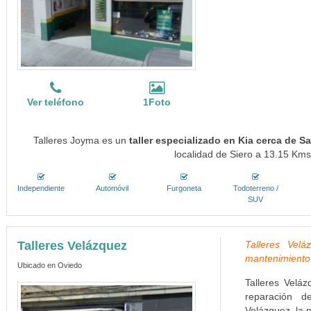
Ver teléfono
1Foto
Talleres Joyma es un
taller especializado en Kia cerca de S
localidad de Siero a 13.15 Kms.
Independiente
Automóvil
Furgoneta
Todoterreno /
SUV
Talleres Velázquez
Talleres Vel
mantenimiento 
Ubicado en Oviedo
Talleres Velá
reparación d
Velázquez, la 