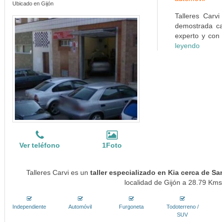
Ubicado en Gijón
Talleres Carv
demostrada ca
experto y con
leyendo
Ver teléfono
1Foto
Talleres Carvi es un
taller especializado en Kia cerca de Sa
localidad de Gijón a 28.79 Kms.
Independiente
Automóvil
Furgoneta
Todoterreno /
SUV