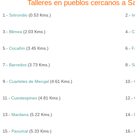
Talleres en pueblos cercanos a Sa
1.-
Sotrondio
(0.53 Kms.)
2.-
I
3.-
Blimea
(2.03 Kms.)
4.-
C
5.-
Cocañín
(3.45 Kms.)
6.-
F
7.-
Barredos
(3.73 Kms.)
8.-
S
9.-
Cuarteles de Merujal
(4.61 Kms.)
10.-
11.-
Cuestespines
(4.81 Kms.)
12.-
13.-
Mardana
(5.22 Kms.)
14.-
15.-
Paxumal
(5.33 Kms.)
16.-