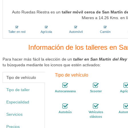
Auto Ruedas Riestra es un
taller móvil cerca de San Martín d
Mieres a 14.26 Kms. en lí
Taller en red
Agrícola
Automóvil
Camión
Información de los talleres en Sa
Para hacer más fácil la elección de un
taller en San Martín del Rey
tu búsqueda mediante los iconos que estén activados:
Tipo de vehículo
Tipo de vehículo
Tipo de taller
Autocaravana
Scooter
Agríc
Especialidad
Autobús
Vehículos
Autom
Servicios
clásicos
Precios