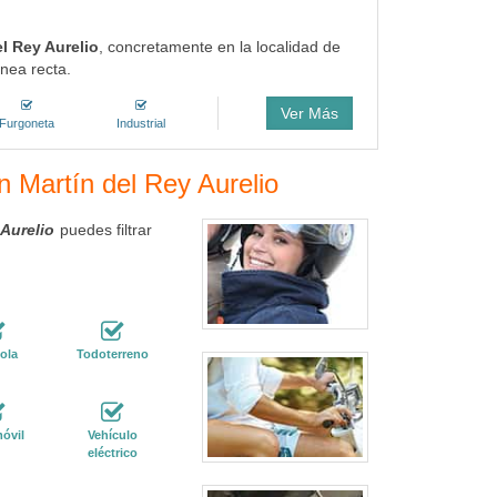
el Rey Aurelio
, concretamente en la localidad de
nea recta.
Ver Más
Furgoneta
Industrial
n Martín del Rey Aurelio
 Aurelio
puedes filtrar
ola
Todoterreno
óvil
Vehículo
eléctrico