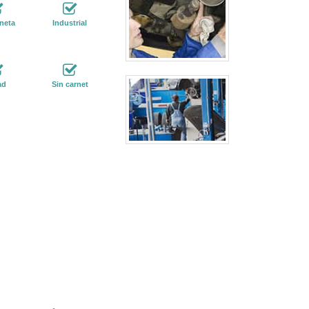
neta
Industrial
ad
Sin carnet