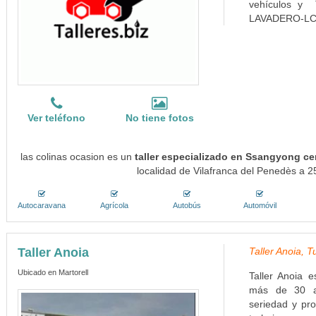
vehículos y 
LAVADERO-LC
Ver teléfono
No tiene fotos
las colinas ocasion es un
taller especializado en Ssangyong ce
localidad de Vilafranca del Penedès a 2
Autocaravana
Agrícola
Autobús
Automóvil
Taller Anoia
Taller Anoia, 
Ubicado en Martorell
Taller Anoia e
más de 30 añ
seriedad y pr