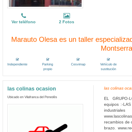
Ver teléfono
2 Fotos
Marauto Olesa es un taller especiali
Montserra
Independiente
Parking
Cesvimap
Vehículo de
propio
sustitución
las colinas ocasion
las colinas oc
Ubicado en Vilafranca del Penedès
EL GRUPO-LCO 
equipos :-LA
industriale
www.lascol
recambios de o
brazo. www.r