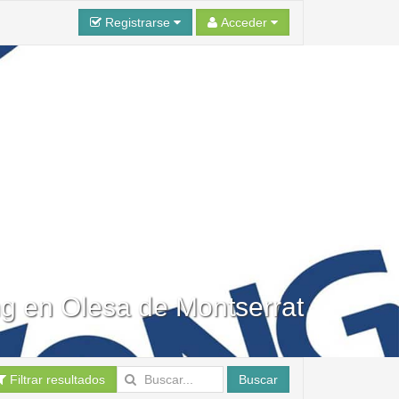
Registrarse
Acceder
g en Olesa de Montserrat
Filtrar resultados
Buscar