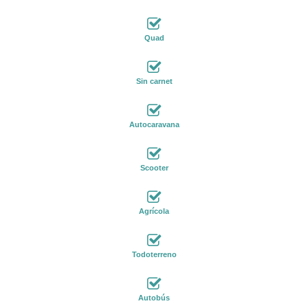
Quad
Sin carnet
Autocaravana
Scooter
Agrícola
Todoterreno
Autobús