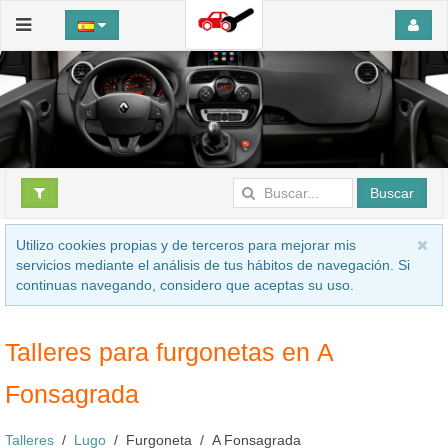
Buscar
Utilizo cookies propias y de terceros para mejorar mis
servicios mediante el análisis de tus hábitos de navegación. Si
continuas navegando, considero que aceptas su uso.
Talleres para furgonetas en A
Fonsagrada
Talleres
Lugo
Furgoneta
A Fonsagrada