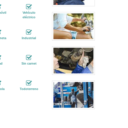
óvil
Vehículo
eléctrico
neta
Industrial
ad
Sin carnet
ola
Todoterreno