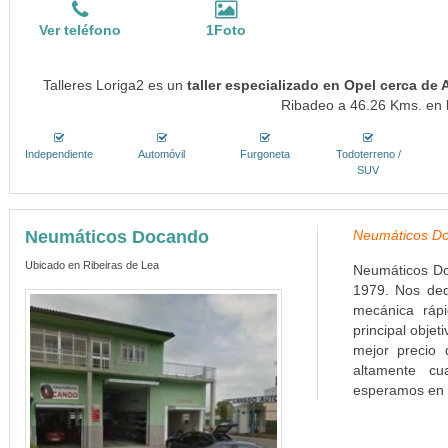
Ver teléfono
1Foto
Talleres Loriga2 es un
taller especializado en Opel cerca de
Ribadeo a 46.26 Kms. en l
Independiente
Automóvil
Furgoneta
Todoterreno /
SUV
Neumáticos Docando
Neumáticos Do
Ubicado en Ribeiras de Lea
Neumáticos Do
1979. Nos ded
mecánica ráp
principal objet
mejor precio 
altamente cu
esperamos en C