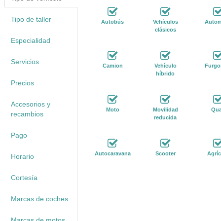
Tipo de taller
Autobús
Vehículos
Autom
clásicos
Especialidad
Servicios
Camion
Vehículo
Furgo
híbrido
Precios
Accesorios y
Moto
Movilidad
Qu
recambios
reducida
Pago
Autocaravana
Scooter
Agríc
Horario
Cortesía
Marcas de coches
Marcas de motos