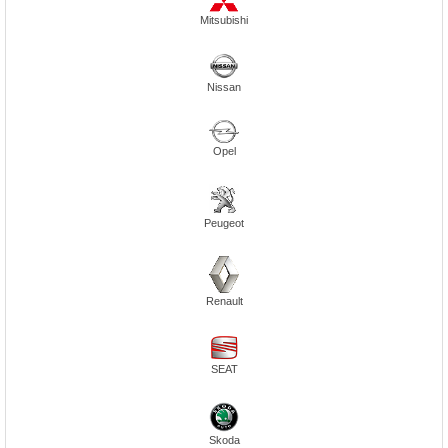
Mitsubishi
Nissan
Opel
Peugeot
Renault
SEAT
Skoda