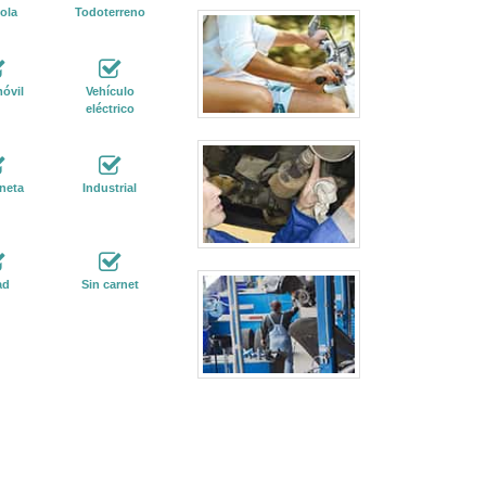
ola
Todoterreno
óvil
Vehículo
eléctrico
neta
Industrial
ad
Sin carnet