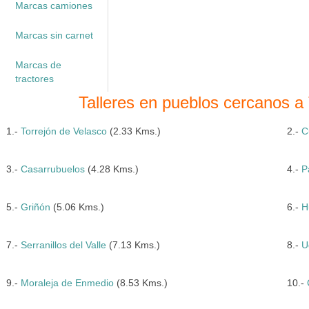
Marcas camiones
Marcas sin carnet
Marcas de
tractores
Talleres en pueblos cercanos a 
1.-
Torrejón de Velasco
(2.33 Kms.)
2.-
C
3.-
Casarrubuelos
(4.28 Kms.)
4.-
P
5.-
Griñón
(5.06 Kms.)
6.-
H
7.-
Serranillos del Valle
(7.13 Kms.)
8.-
U
9.-
Moraleja de Enmedio
(8.53 Kms.)
10.-