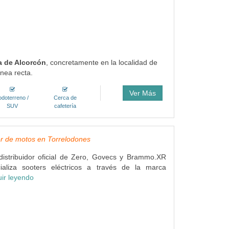
a de Alcorcón
, concretamente en la localidad de
nea recta.
Ver Más
odoterreno /
Cerca de
SUV
cafetería
er de motos en Torrelodones
istribuidor oficial de Zero, Govecs y Brammo.XR
aliza sooters eléctricos a través de la marca
ir leyendo