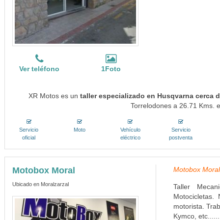
Ver teléfono
1Foto
XR Motos es un
taller especializado en Husqvarna cerca 
Torrelodones a 26.71 Kms. en
Servicio
Moto
Vehículo
Servicio
oficial
eléctrico
postventa
Motobox Moral
Motobox Moral,
Ubicado en Moralzarzal
Taller Mecan
Motocicletas. 
motorista. Tra
Kymco, etc.....