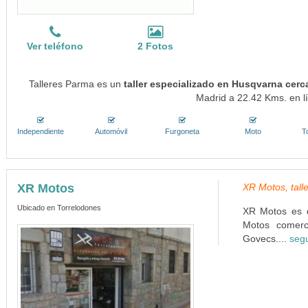
Ver teléfono
2 Fotos
Talleres Parma es un
taller especializado en Husqvarna cerc
Madrid a 22.42 Kms. en lí
Independiente
Automóvil
Furgoneta
Moto
T
XR Motos
XR Motos, tall
Ubicado en Torrelodones
XR Motos es d
Motos comerci
Govecs....
segu