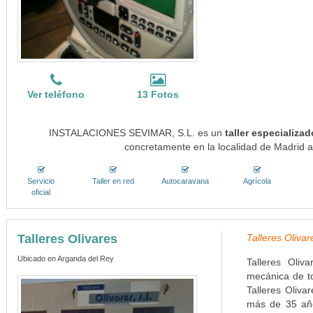
Ver teléfono
13 Fotos
INSTALACIONES SEVIMAR, S.L. es un
taller especializa
concretamente en la localidad de Madrid a
Servicio
Taller en red
Autocaravana
Agrícola
oficial
Talleres Olivares
Talleres Oliva
Ubicado en Arganda del Rey
Talleres Oliv
mecánica de to
Talleres Oliva
más de 35 año