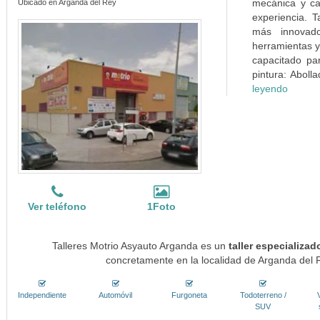
mecánica y ca
Ubicado en Arganda del Rey
experiencia. T
más innovad
herramientas y 
capacitado pa
pintura: Aboll
leyendo
Ver teléfono
1Foto
Talleres Motrio Asyauto Arganda es un
taller especializa
concretamente en la localidad de Arganda del R
Independiente
Automóvil
Furgoneta
Todoterreno /
SUV