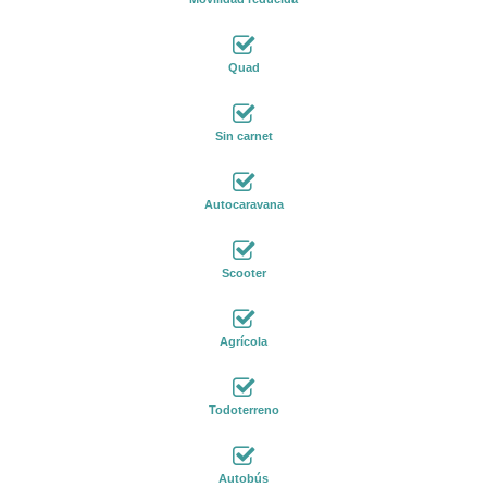
Quad
Sin carnet
Autocaravana
Scooter
Agrícola
Todoterreno
Autobús