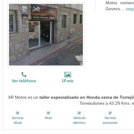
Motos comerci
Govecs....
segu
Ver teléfono
1Foto
XR Motos es un
taller especializado en Honda cerca de Torrej
Torrelodones a 43.29 Kms. en
Servicio
Moto
Vehículo
Servicio
oficial
eléctrico
postventa