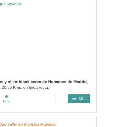
guir leyendo
cios y silentblock cerca de Humanes de Madrid
,
 20.55 Kms. en línea recta.
Ver Más
Grúa
dor, Taller en Moncloa-Aravaca