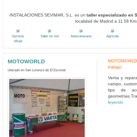
INSTALACIONES SEVIMAR, S.L. es un
taller especializado en
localidad de Madrid a 11.58 Kms
Servicio
Taller en red
Autocaravana
Agrícola
oficial
MOTOWORLD
MOTOWORLD, Q
trabajo
Ubicado en San Lorenzo de El Escorial
Venta y repar
campo, custom,
tipo de acc
geometrias.Tr
leyendo