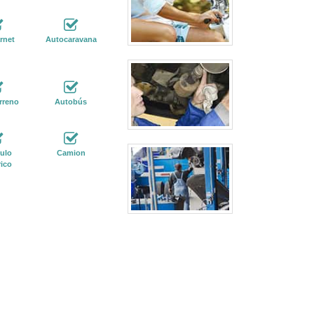
rnet
Autocaravana
rreno
Autobús
ulo
Camion
rico