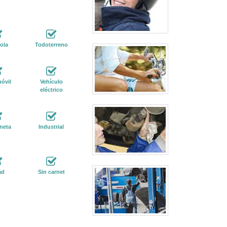
ola
Todoterreno
óvil
Vehículo
eléctrico
neta
Industrial
ad
Sin carnet