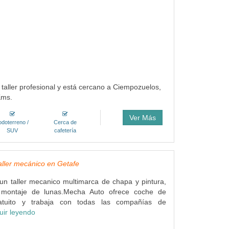
 taller profesional y está cercano a Ciempozuelos,
Kms.
Ver Más
odoterreno /
Cerca de
SUV
cafetería
ller mecánico en Getafe
n taller mecanico multimarca de chapa y pintura,
y montaje de lunas.Mecha Auto ofrece coche de
gratuito y trabaja con todas las compañías de
uir leyendo