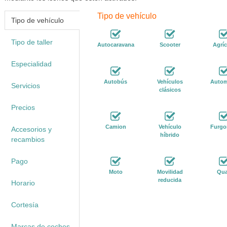
Tipo de vehículo
Tipo de vehículo
Tipo de taller
Autocaravana
Scooter
Agríc
Especialidad
Autobús
Vehículos
Autom
Servicios
clásicos
Precios
Camion
Vehículo
Furgo
Accesorios y
híbrido
recambios
Pago
Moto
Movilidad
Qu
reducida
Horario
Cortesía
Marcas de coches