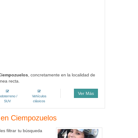
 Ciempozuelos
, concretamente en la localidad de
nea recta.
Ver Más
odoterreno /
Vehículos
SUV
clásicos
s en Ciempozuelos
s filtrar tu búsqueda