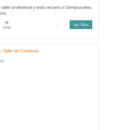
n taller profesional y está cercano a Ciempozuelos,
Kms.
Ver Más
Grúa
, Taller de Confianza
ndo