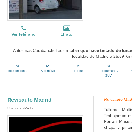
Ver teléfono
1Foto
Autolunas Carabanchel es un
taller que hace tintado de lun
localidad de Madrid a 25.59 Kms
Independiente
Automóvil
Furgoneta
Todoterreno /
SUV
Revisauto Madrid
Revisauto Madr
Ubicado en Madrid
Talleres Mult
Trabajamos m
Ferrari, Masera
chapa y pintur