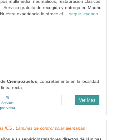
uipos multimedia, neumáticos, restauración clásicos,
o, Servicio gratuito de recogida y entrega en Madrid
Nuestra experiencia le ofrece el ...
seguir leyendo
a de Ciempozuelos
, concretamente en la localidad
línea recta.
Ver Más
Servicio
postventa
as ICS , Láminas de control solar alemanas
ños a su servicioInstaladores directos de láminas