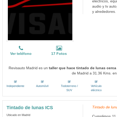
electricos, eq
audio y tv aut
y alrededores. 
Ver teléfono
17 Fotos
Revisauto Madrid es un
taller que hace tintado de lunas cerc
de Madrid a 31.36 Kms. en 
Independiente
Automóvil
Todoterreno /
Vehículo
SUV
eléctrico
Tintado de lunas ICS
Tintado de lun
Ubicado en Madrid
Cumplimos 11 a