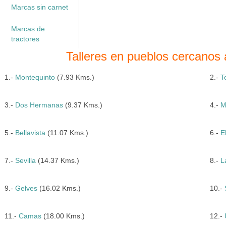
Marcas sin carnet
Marcas de
tractores
Talleres en pueblos cercanos 
1.-
Montequinto
(7.93 Kms.)
2.-
T
3.-
Dos Hermanas
(9.37 Kms.)
4.-
M
5.-
Bellavista
(11.07 Kms.)
6.-
E
7.-
Sevilla
(14.37 Kms.)
8.-
L
9.-
Gelves
(16.02 Kms.)
10.-
11.-
Camas
(18.00 Kms.)
12.-