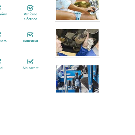
óvil
Vehículo
eléctrico
neta
Industrial
ad
Sin carnet