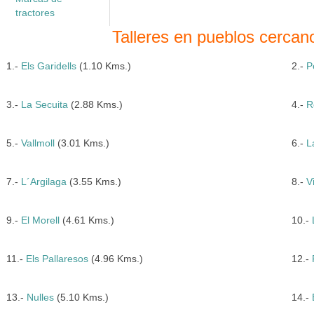
tractores
Talleres en pueblos cerca
1.-
Els Garidells
(1.10 Kms.)
2.-
P
3.-
La Secuita
(2.88 Kms.)
4.-
R
5.-
Vallmoll
(3.01 Kms.)
6.-
L
7.-
L´Argilaga
(3.55 Kms.)
8.-
V
9.-
El Morell
(4.61 Kms.)
10.-
11.-
Els Pallaresos
(4.96 Kms.)
12.-
13.-
Nulles
(5.10 Kms.)
14.-