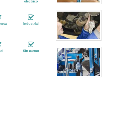
eléctrico
neta
Industrial
ad
Sin carnet