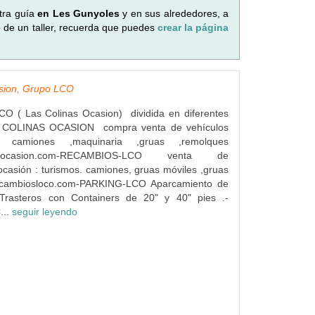
tra guía
en Les Gunyoles
y en sus alrededores, a
o de un taller, recuerda que puedes
crear la página
asion, Grupo LCO
( Las Colinas Ocasion) dividida en diferentes
S COLINAS OCASION compra venta de vehículos
s camiones ,maquinaria ,gruas ,remolques
inasocasion.com-RECAMBIOS-LCO venta de
casión : turismos. camiones, gruas móviles ,gruas
ecambiosloco.com-PARKING-LCO Aparcamiento de
Trasteros con Containers de 20" y 40" pies .-
...
seguir leyendo