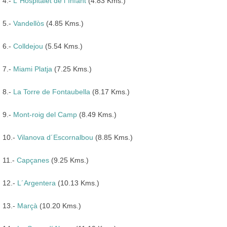
4.-
L´Hospitalet de l´Infant
(4.83 Kms.)
5.-
Vandellòs
(4.85 Kms.)
6.-
Colldejou
(5.54 Kms.)
7.-
Miami Platja
(7.25 Kms.)
8.-
La Torre de Fontaubella
(8.17 Kms.)
9.-
Mont-roig del Camp
(8.49 Kms.)
10.-
Vilanova d´Escornalbou
(8.85 Kms.)
11.-
Capçanes
(9.25 Kms.)
12.-
L´Argentera
(10.13 Kms.)
13.-
Marçà
(10.20 Kms.)