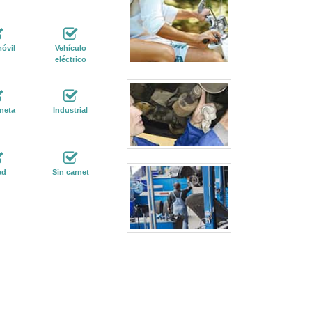
óvil
Vehículo
eléctrico
neta
Industrial
ad
Sin carnet