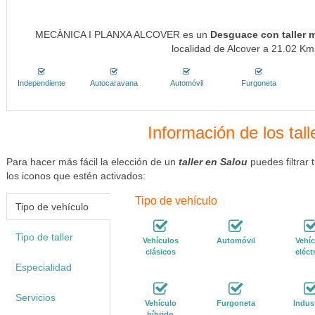
MECÀNICA I PLANXA ALCOVER es un
Desguace con taller 
localidad de Alcover a 21.02 Kms
Independiente
Autocaravana
Automóvil
Furgoneta
Información de los tal
Para hacer más fácil la elección de un
taller en Salou
puedes filtrar
los iconos que estén activados:
Tipo de vehículo
Tipo de vehículo
Tipo de taller
Vehículos
Automóvil
Vehíc
clásicos
eléct
Especialidad
Servicios
Vehículo
Furgoneta
Indust
híbrido