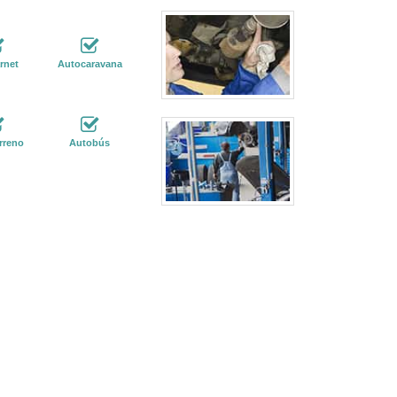
rnet
Autocaravana
rreno
Autobús