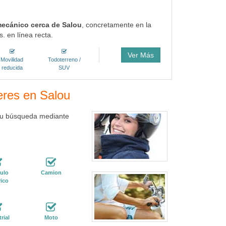
mecánico cerca de Salou
, concretamente en la
. en línea recta.
Ver Más
Movilidad
Todoterreno /
reducida
SUV
leres en Salou
 tu búsqueda mediante
ulo
Camion
rico
rial
Moto