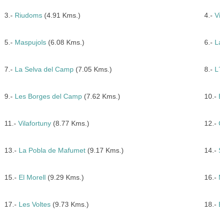
3.-
Riudoms
(4.91 Kms.)
4.-
V
5.-
Maspujols
(6.08 Kms.)
6.-
L
7.-
La Selva del Camp
(7.05 Kms.)
8.-
L
9.-
Les Borges del Camp
(7.62 Kms.)
10.-
11.-
Vilafortuny
(8.77 Kms.)
12.-
13.-
La Pobla de Mafumet
(9.17 Kms.)
14.-
15.-
El Morell
(9.29 Kms.)
16.-
17.-
Les Voltes
(9.73 Kms.)
18.-