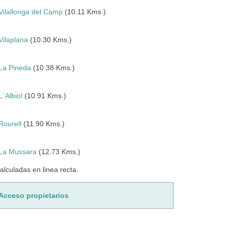
Vilallonga del Camp
(10.11 Kms.)
Vilaplana
(10.30 Kms.)
La Pineda
(10.38 Kms.)
L´Albiol
(10.91 Kms.)
Rourell
(11.90 Kms.)
La Mussara
(12.73 Kms.)
culadas en linea recta.
Acceso propietarios