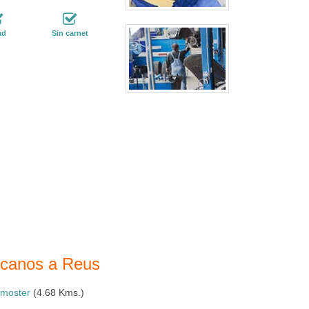
ad
Sin carnet
ercanos a Reus
lmoster
(4.68 Kms.)