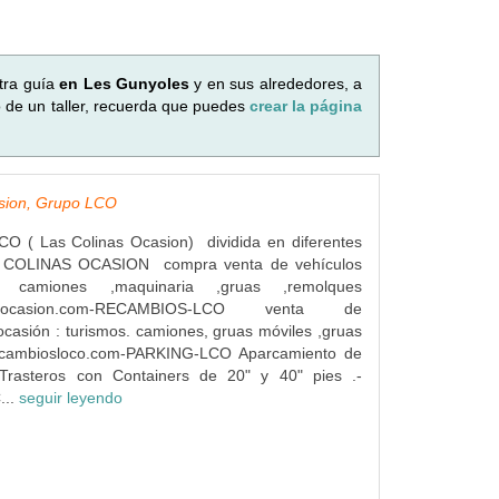
tra guía
en Les Gunyoles
y en sus alrededores, a
o de un taller, recuerda que puedes
crear la página
asion, Grupo LCO
( Las Colinas Ocasion) dividida en diferentes
S COLINAS OCASION compra venta de vehículos
s camiones ,maquinaria ,gruas ,remolques
inasocasion.com-RECAMBIOS-LCO venta de
casión : turismos. camiones, gruas móviles ,gruas
ecambiosloco.com-PARKING-LCO Aparcamiento de
Trasteros con Containers de 20" y 40" pies .-
...
seguir leyendo