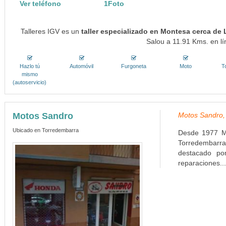
Ver teléfono
1Foto
Talleres IGV es un
taller especializado en Montesa cerca de
Salou a 11.91 Kms. en lí
Hazlo tú
Automóvil
Furgoneta
Moto
T
mismo
(autoservicio)
Motos Sandro
Motos Sandro,
Ubicado en Torredembarra
Desde 1977 Mo
Torredembarr
destacado por
reparaciones..