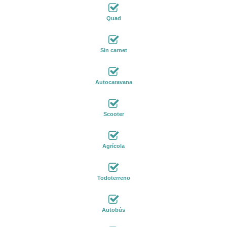
Quad
Sin carnet
Autocaravana
Scooter
Agrícola
Todoterreno
Autobús