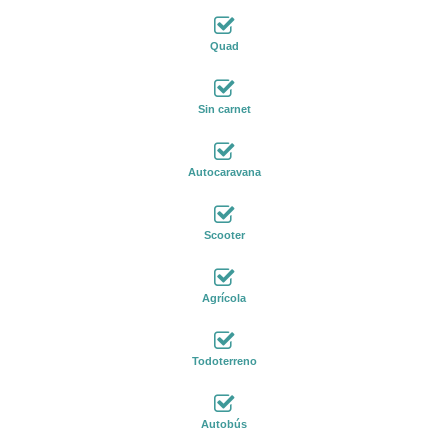
Quad
Sin carnet
Autocaravana
Scooter
Agrícola
Todoterreno
Autobús