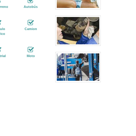
rreno
Autobús
ulo
Camion
rico
rial
Moto