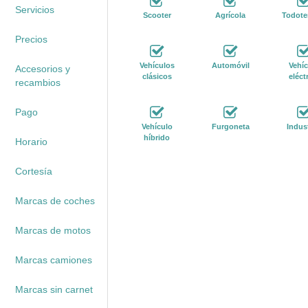
Servicios
Scooter
Agrícola
Todote
Precios
Vehículos
Automóvil
Vehíc
Accesorios y
clásicos
eléct
recambios
Pago
Vehículo
Furgoneta
Indust
híbrido
Horario
Cortesía
Marcas de coches
Marcas de motos
Marcas camiones
Marcas sin carnet