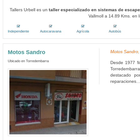
Tallers Urbell es un
taller especializado en sistemas de escap
Vallmoll a 14.89 Kms. en l
Independiente
Autocaravana
Agrícola
Autobús
Motos Sandro
Motos Sandro,
Ubicado en Torredembarra
Desde 1977 Mo
Torredembarr
destacado por
reparaciones..