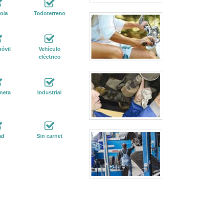
ola
Todoterreno
óvil
Vehículo
eléctrico
neta
Industrial
ad
Sin carnet