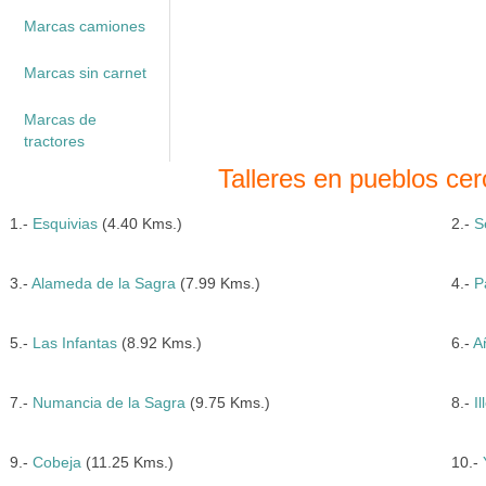
Marcas camiones
Marcas sin carnet
Marcas de
tractores
Talleres en pueblos ce
1.-
Esquivias
(4.40 Kms.)
2.-
S
3.-
Alameda de la Sagra
(7.99 Kms.)
4.-
P
5.-
Las Infantas
(8.92 Kms.)
6.-
A
7.-
Numancia de la Sagra
(9.75 Kms.)
8.-
I
9.-
Cobeja
(11.25 Kms.)
10.-