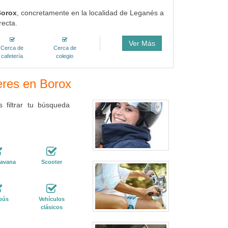
Borox
, concretamente en la localidad de Leganés a
recta.
Ver Más
Cerca de
Cerca de
cafetería
colegio
leres en Borox
 filtrar tu búsqueda
ravana
Scooter
bús
Vehículos
clásicos