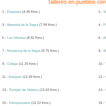
Talleres en pueblos ce
1.-
Esquivias
(4.40 Kms.)
2.-
S
3.-
Alameda de la Sagra
(7.99 Kms.)
4.-
P
5.-
Las Infantas
(8.92 Kms.)
6.-
A
7.-
Numancia de la Sagra
(9.75 Kms.)
8.-
I
9.-
Cobeja
(11.25 Kms.)
10.-
11.-
Aranjuez
(12.49 Kms.)
12.-
13.-
Torrejón de Velasco
(13.43 Kms.)
14.-
15.-
Ciempozuelos
(14.22 Kms.)
16.-