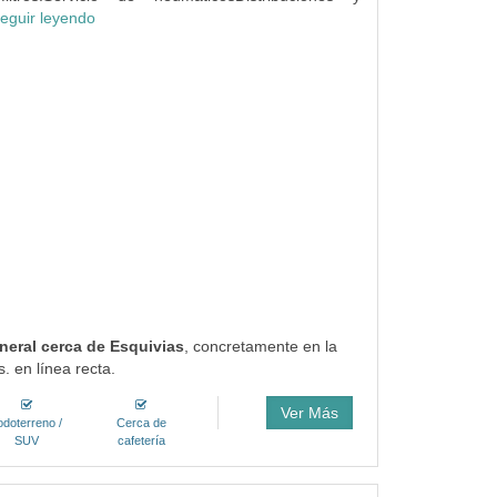
eguir leyendo
neral cerca de Esquivias
, concretamente en la
. en línea recta.
Ver Más
odoterreno /
Cerca de
SUV
cafetería