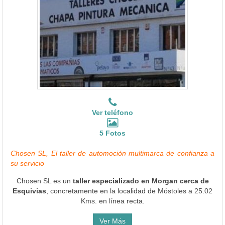
Ver teléfono
5 Fotos
Chosen SL, El taller de automoción multimarca de confianza a
su servicio
Chosen SL es un
taller especializado en Morgan cerca de
Esquivias
, concretamente en la localidad de Móstoles a 25.02
Kms. en línea recta.
Ver Más
Información de los talleres en Esquivias
Para hacer más fácil la elección de un
taller en Esquivias
puedes
filtrar tu búsqueda mediante los iconos que estén activados: