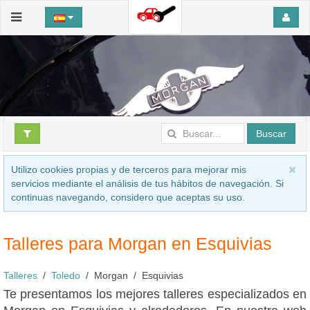
Buscar
Talleres para Morgan en Esquivias
Talleres
Toledo
Morgan
Esquivias
Te presentamos los mejores talleres especializados en
Morgan en Esquivias y alrededores. En nuestra web
encontrarás el mecánico que estás buscando para
realizar esa reparación o mantenimiento de tu coche,
en ese pueblo de la provincia de Toledo.
Revisa todos los
seguros coche
que tenemos para tí.