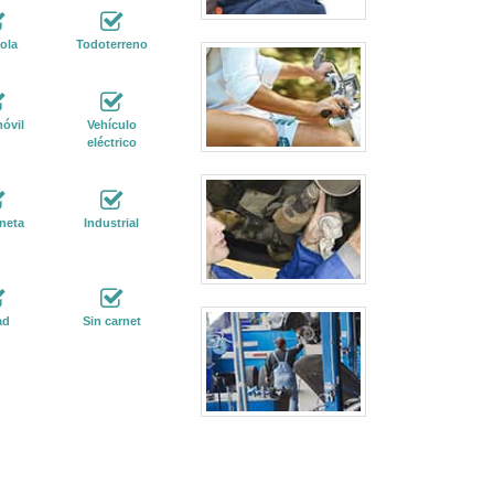
ola
Todoterreno
óvil
Vehículo
eléctrico
neta
Industrial
ad
Sin carnet