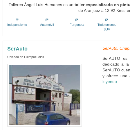
Talleres Ángel Luis Humanes es un
taller especializado en pint
de Aranjuez a 12.92 Kms. en
Independiente
Automóvil
Furgoneta
Todoterreno /
SUV
SerAuto
SerAuto, Chap
Ubicado en Ciempozuelos
SerAUTO es u
dedicado a la
SerAUTO cuent
y ofrece una a
leyendo