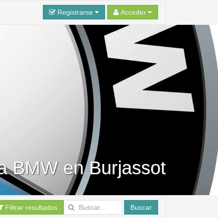
Registrarse
Acceder
ra BMW en Burjassot
Filtrar resultados
Buscar