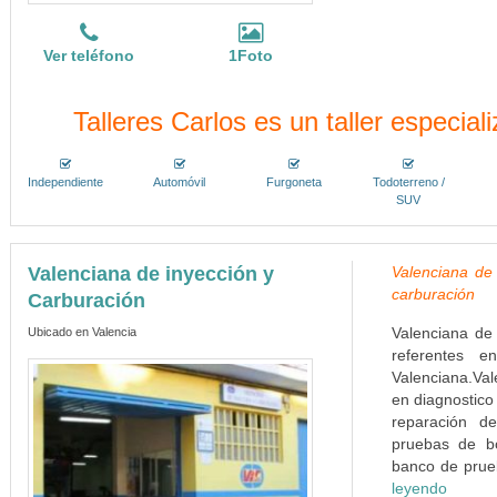
Ver teléfono
1Foto
Talleres Carlos es un taller especi
Independiente
Automóvil
Furgoneta
Todoterreno /
SUV
Valenciana de inyección y
Valenciana de 
carburación
Carburación
Valenciana de
Ubicado en Valencia
referentes 
Valenciana.Val
en diagnostico
reparación d
pruebas de b
banco de prue
leyendo