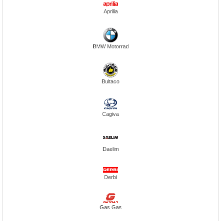
Aprilia
BMW Motorrad
Bultaco
Cagiva
Daelim
Derbi
Gas Gas