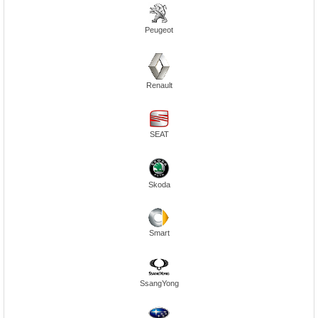
Peugeot
Renault
SEAT
Skoda
Smart
SsangYong