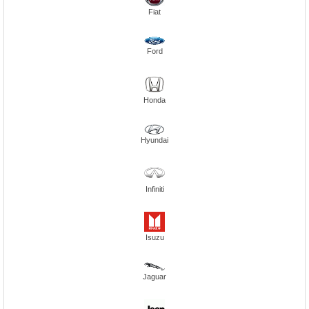
Fiat
Ford
Honda
Hyundai
Infiniti
Isuzu
Jaguar