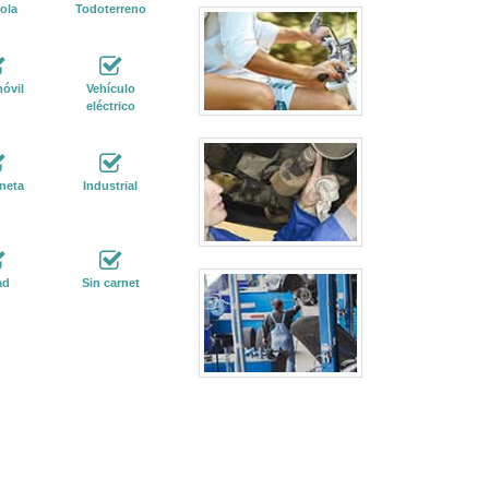
ola
Todoterreno
óvil
Vehículo
eléctrico
neta
Industrial
ad
Sin carnet