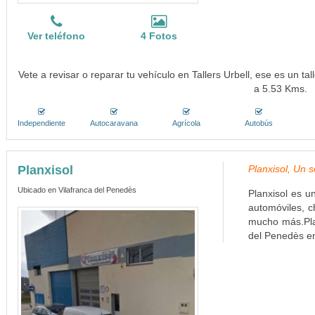
Ver teléfono
4 Fotos
Vete a revisar o reparar tu vehículo en Tallers Urbell, ese es un ta
a 5.53 Kms.
Independiente
Autocaravana
Agrícola
Autobús
Planxisol
Planxisol, Un s
Ubicado en Vilafranca del Penedès
Planxisol es u
automóviles, c
mucho más.Plan
del Penedès en