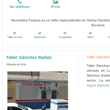
Ver teléfono
1Foto
Neumátios Ferjosa es un taller especializado en Harley-Davidso
Burriana
Taller en red
Automóvil
Furgoneta
Moto
T
Taller Sánchez Ibañez
Taller Sánchez 
Ubicado en Llíria
Taller Sánchez
ubicado en LL
Sánchez Ibañe
sector. La em
seguir leyendo