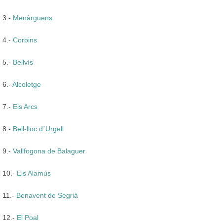
3.-
Menàrguens
4.-
Corbins
5.-
Bellvís
6.-
Alcoletge
7.-
Els Arcs
8.-
Bell-lloc d´Urgell
9.-
Vallfogona de Balaguer
10.-
Els Alamús
11.-
Benavent de Segrià
12.-
El Poal