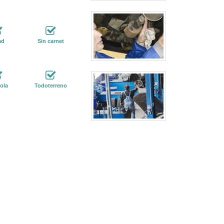
ad
Sin carnet
ola
Todoterreno