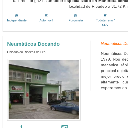
Talleres Loriga2 es un
taller especializado en Mahindra cerc
localidad de Ribadeo a 31.72 Kms
Independiente
Automóvil
Furgoneta
Todoterreno /
SUV
Neumáticos Docando
Neumáticos Do
Ubicado en Ribeiras de Lea
Neumáticos Do
1979. Nos ded
mecánica ráp
principal objet
mejor precio 
altamente cu
esperamos en C