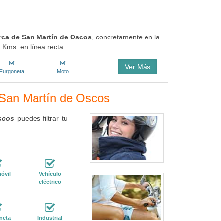
erca de San Martín de Oscos
, concretamente en la
 Kms. en línea recta.
Ver Más
Furgoneta
Moto
n San Martín de Oscos
Oscos
puedes filtrar tu
óvil
Vehículo
eléctrico
neta
Industrial