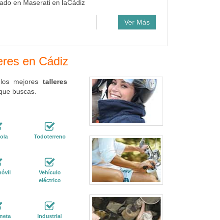
zado en Maserati en laCádiz
Ver Más
leres en Cádiz
 los mejores
talleres
 que buscas.
ola
Todoterreno
óvil
Vehículo
eléctrico
neta
Industrial