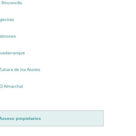
l Rinconcillo
lgeciras
almones
uadarranque
Zahara de los Atunes
El Almarchal
Acceso propietarios