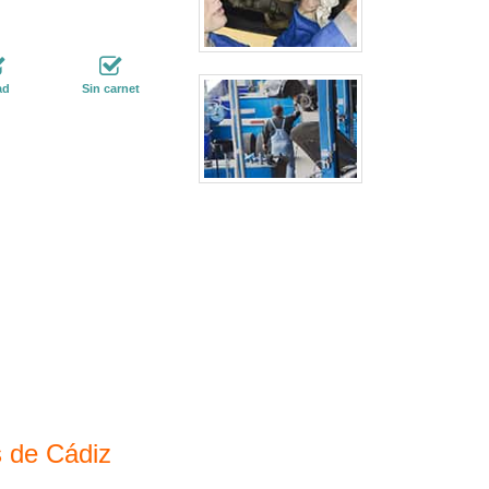
ad
Sin carnet
s de Cádiz