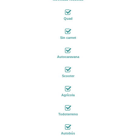
Quad
Sin carnet
Autocaravana
Scooter
Agrícola
Todoterreno
Autobús