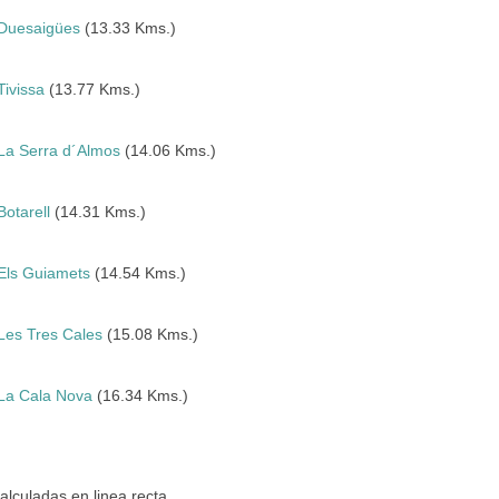
Duesaigües
(13.33 Kms.)
Tivissa
(13.77 Kms.)
La Serra d´Almos
(14.06 Kms.)
Botarell
(14.31 Kms.)
Els Guiamets
(14.54 Kms.)
Les Tres Cales
(15.08 Kms.)
La Cala Nova
(16.34 Kms.)
culadas en linea recta.