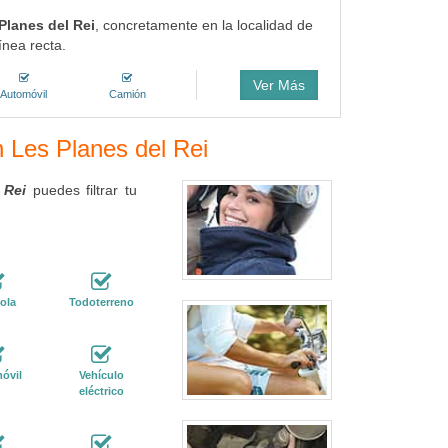
Planes del Rei
, concretamente en la localidad de
ínea recta.
Ver Más
Automóvil
Camión
n Les Planes del Rei
 Rei
puedes filtrar tu
ola
Todoterreno
óvil
Vehículo
eléctrico