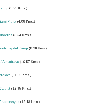
ratdip
(3.29 Kms.)
iami Platja
(4.08 Kms.)
andellòs
(5.54 Kms.)
ont-roig del Camp
(8.38 Kms.)
L´Almadrava
(10.57 Kms.)
Ardiaca
(11.66 Kms.)
Calafat
(12.35 Kms.)
Riudecanyes
(12.48 Kms.)