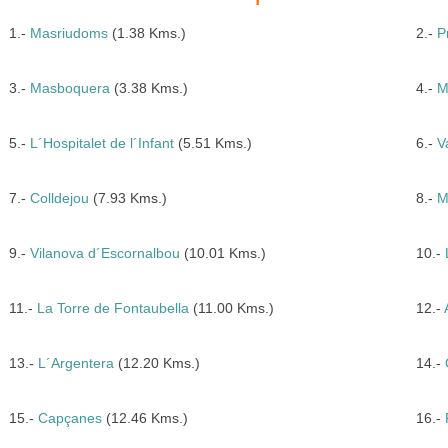
1.-
Masriudoms
(1.38 Kms.)
2.-
P
3.-
Masboquera
(3.38 Kms.)
4.-
M
5.-
L´Hospitalet de l´Infant
(5.51 Kms.)
6.-
V
7.-
Colldejou
(7.93 Kms.)
8.-
M
9.-
Vilanova d´Escornalbou
(10.01 Kms.)
10.-
11.-
La Torre de Fontaubella
(11.00 Kms.)
12.-
13.-
L´Argentera
(12.20 Kms.)
14.-
15.-
Capçanes
(12.46 Kms.)
16.-