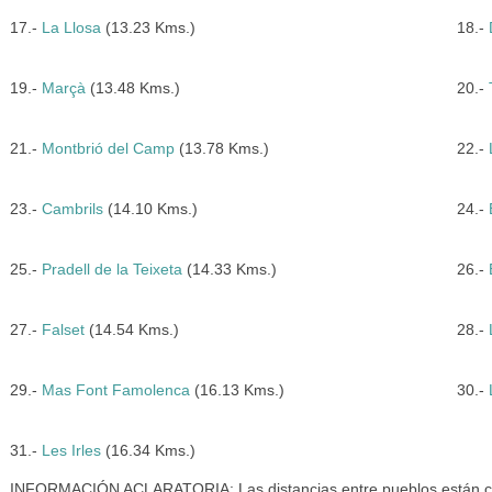
17.-
La Llosa
(13.23 Kms.)
18.-
19.-
Marçà
(13.48 Kms.)
20.-
21.-
Montbrió del Camp
(13.78 Kms.)
22.-
23.-
Cambrils
(14.10 Kms.)
24.-
25.-
Pradell de la Teixeta
(14.33 Kms.)
26.-
27.-
Falset
(14.54 Kms.)
28.-
29.-
Mas Font Famolenca
(16.13 Kms.)
30.-
31.-
Les Irles
(16.34 Kms.)
INFORMACIÓN ACLARATORIA: Las distancias entre pueblos están cal