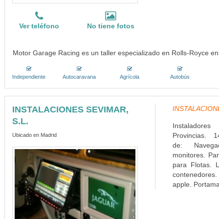
Ver teléfono
No tiene fotos
Motor Garage Racing es un taller especializado en Rolls-Royce en
Independiente
Autocaravana
Agrícola
Autobús
INSTALACIONES SEVIMAR,
INSTALACIONES
S.L.
Instaladore
Provincias. 1
Ubicado en Madrid
de: Navega
monitores. Pa
para Flotas. L
contenedores. 
apple. Portamat