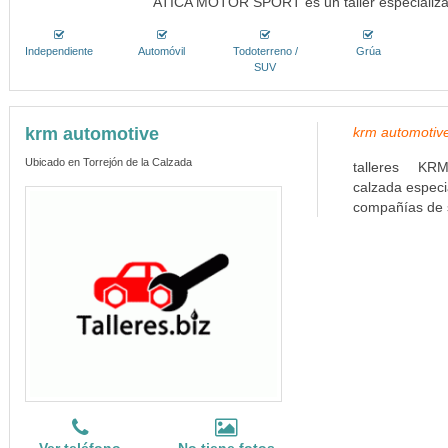
ATICA MOTOR SPORT es un taller especializa
Independiente
Automóvil
Todoterreno /
Grúa
SUV
krm automotive
krm automotive
Ubicado en Torrejón de la Calzada
talleres KR
calzada especi
compañías de 