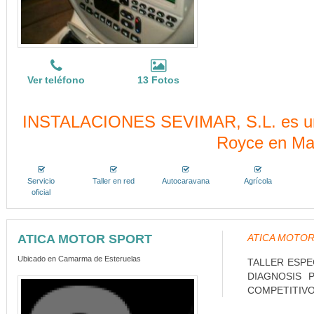
Ver teléfono
13 Fotos
INSTALACIONES SEVIMAR, S.L. es un ta
Royce en Ma
Servicio
Taller en red
Autocaravana
Agrícola
oficial
ATICA MOTOR SPORT
ATICA MOTOR
Ubicado en Camarma de Esteruelas
TALLER ESPE
DIAGNOSIS 
COMPETITIVO