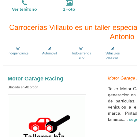
Ver teléfono
1Foto
Carrocerías Villauto es un taller especi
Antonio
Independiente
Automóvil
Todoterreno /
Vehículos
SUV
clásicos
Motor Garage Racing
Motor Garage R
Ubicado en Alcorcón
Taller Motor G
generacion en 
de particulas
vehiculos a e
marca. Pinta
laminas....
seg