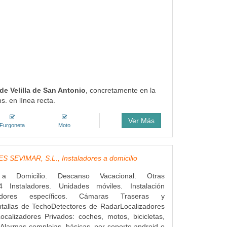
 de Velilla de San Antonio
, concretamente en la
s. en línea recta.
Ver Más
Furgoneta
Moto
 SEVIMAR, S.L., Instaladores a domicilio
s a Domicilio. Descanso Vacacional. Otras
4 Instaladores. Unidades móviles. Instalación
dores específicos. Cámaras Traseras y
ntallas de TechoDetectores de RadarLocalizadores
ocalizadores Privados: coches, motos, bicicletas,
Alarmas complejas, básicas, por soporte android o