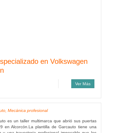
 especializado en Volkswagen
ón
Ver Más
uto, Mecánica profesional
uto es un taller multimarca que abrió sus puertas
9 en Alcorcón.La plantilla de Garcauto tiene una
 y una trayectoria profesional impecable que les