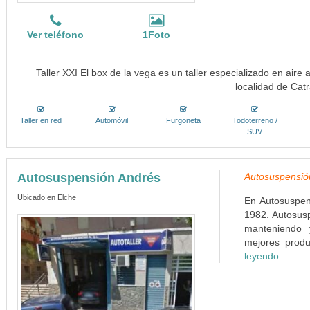
Ver teléfono
1Foto
Taller XXI El box de la vega es un taller especializado en air
localidad de Catr
Taller en red
Automóvil
Furgoneta
Todoterreno /
SUV
Autosuspensión Andrés
Autosuspensión
Ubicado en Elche
En Autosuspen
1982. Autosusp
manteniendo 
mejores produ
leyendo