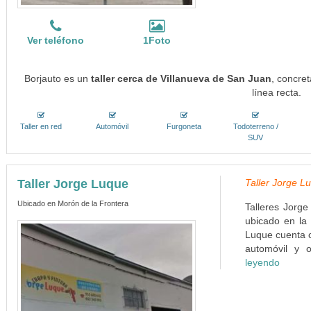
Ver teléfono
1Foto
Borjauto es un
taller cerca de Villanueva de San Juan
, concre
línea recta.
Taller en red
Automóvil
Furgoneta
Todoterreno /
SUV
Taller Jorge Luque
Taller Jorge L
Ubicado en Morón de la Frontera
Talleres Jorge
ubicado en la 
Luque cuenta c
automóvil y o
leyendo