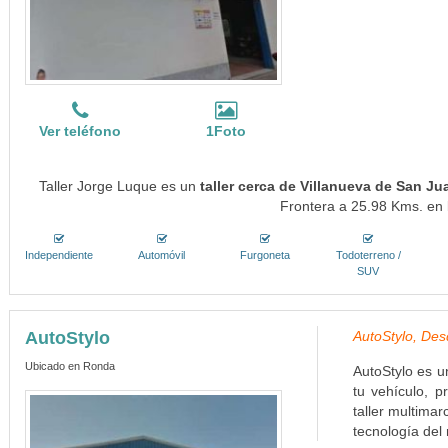
Ver teléfono
1Foto
Taller Jorge Luque es un
taller cerca de Villanueva de San Ju
Frontera a 25.98 Kms. en l
Independiente
Automóvil
Furgoneta
Todoterreno /
SUV
AutoStylo
AutoStylo, Des
Ubicado en Ronda
AutoStylo es u
tu vehículo, p
taller multima
tecnología del