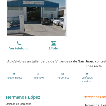
Ver teléfono
1Foto
AutoStylo es un
taller cerca de Villanueva de San Juan
, concre
línea recta.
Independiente
Automóvil
Furgoneta
Vehículos
clásicos
Hermanos López
Hermanos Lópe
Ubicado en Marchena
Hermanos Lópe