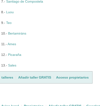
7.-
Santiago de Compostela
8.-
Luou
9.-
Teo
10.-
Bertamiráns
11.-
Ames
12.-
Picaraña
13.-
Sales
talleres
Añadir taller GRATIS
Acceso propietarios
Aviso legal
Propietarios
Añadir taller GRATIS
Google+