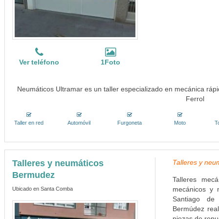
Ver teléfono
1Foto
Neumáticos Ultramar es un taller especializado en mecánica rápi
Ferrol
Taller en red
Automóvil
Furgoneta
Moto
T
Talleres y neumáticos
Talleres y ne
Bermudez
Talleres mec
mecánicos y 
Ubicado en Santa Comba
Santiago de 
Bermúdez real
piezas de repu